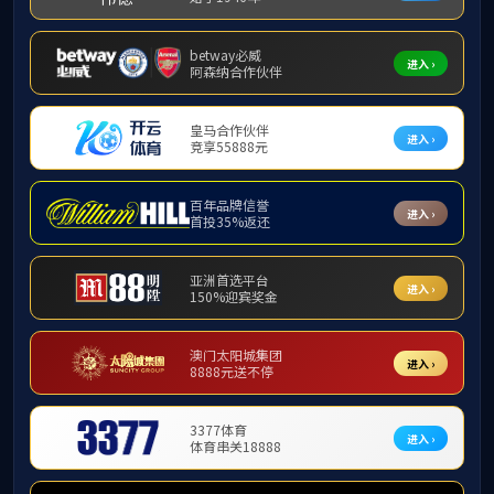
坚守初心，砥砺前行-----yl6809永利皇宫“党员先锋岗” 陈喜贝
2024-05-17
不忘初心育英才，坚韧坚守促成长-----yl6809永利皇宫“党员先锋岗” 王晓
2024-05-17
传承红色树师德，潜心教书育人才 -----yl6809永利皇宫“党员先锋岗” 胡启海
2022-10-19
百年征程立大业，奋进时代攀高峰——yl6809永利皇宫“党员先锋岗” 欧煌
2022-06-21
知史爱党守初心，砥砺奋进新作为——yl6809永利皇宫“党员先锋岗”陈思
2022-06-20
用担当诠释初心，以实干践行使命——yl6809永利皇宫“党员先锋岗”刘雅媛
2022-06-20
乘风破浪伸壮志，艰苦卓绝见毅力——yl6809永利皇宫“党员先锋岗” 唐凯
2021-07-07
三尺讲台葆初心 助力学子早成才 -----yl6809永利皇宫“党员先锋岗” 曾昭艳
2021-06-29
作员工的激励者和引领者 -----yl6809永利皇宫“党员先锋岗” 常远佳
2021-06-29
业精一分汗禾滴，爱心一颗花万朵 -----yl6809永利皇宫“党员先锋岗” 张丽红
2021-06-29
首页
上页
下页
尾页